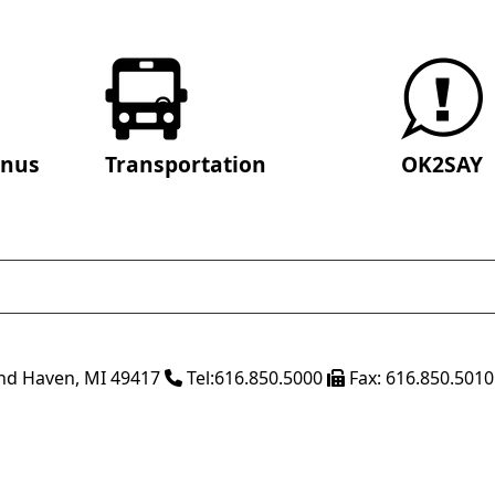
enus
Transportation
OK2SAY
nd Haven
,
MI
49417
Tel:
616.850.5000
Fax:
616.850.5010