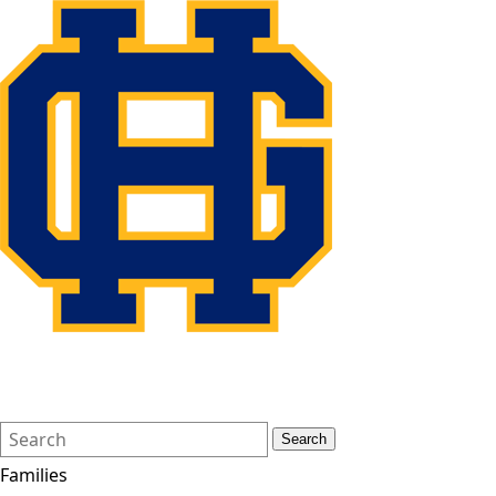
Search
Quick
Search
Form
Search:
Families